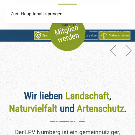
Zum Hauptinhalt springen
Wir schaffen mehr
Naturvielfalt und Lebensqualität
Artenvielfalt in unserer Kultu
Lebensräume in unserer K
Spenden
Verrechnungssätze
Naturerleben
Artenvielfalt in unserer
Kulturlandschaft
Wir lieben
Landschaft
,
Naturvielfalt
und
Artenschutz
.
Der LPV Nürnberg ist ein gemeinnütziger,